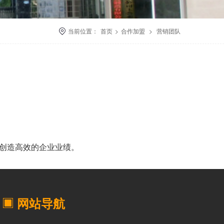
当前位置：
首页
>
合作加盟
>
营销团队
神创造高效的企业业绩。
网站导航