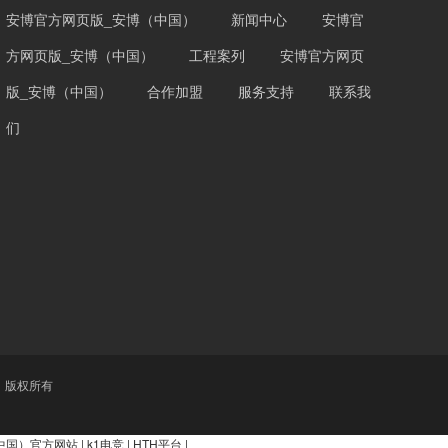
安博官方网页版_安博（中国）
新闻中心
安博官
方网页版_安博（中国）
工程案列
安博官方网页
版_安博（中国）
合作加盟
服务支持
联系我
们
）
版权所有
中国）官方网站
|
k1电竞
|
HTH平台
|