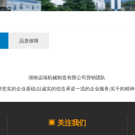
品质保障
湖南远瑞机械制造
有限公司营销团队
拼坚实的企业基础;以诚实的信念承诺一流的企业服务;实干的精
关注我们