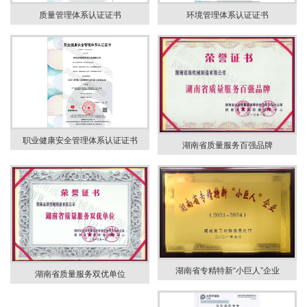
质量管理体系认证证书
环境管理体系认证证书
职业健康安全管理体系认证证书
湖南省质量服务百强品牌
湖南省专精特新“小巨人”企业
湖南省质量服务双优单位