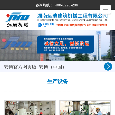
咨询热线：
400-8228-286
Toggle
navigati
安博官方网页版_安博（中国）
生产设备