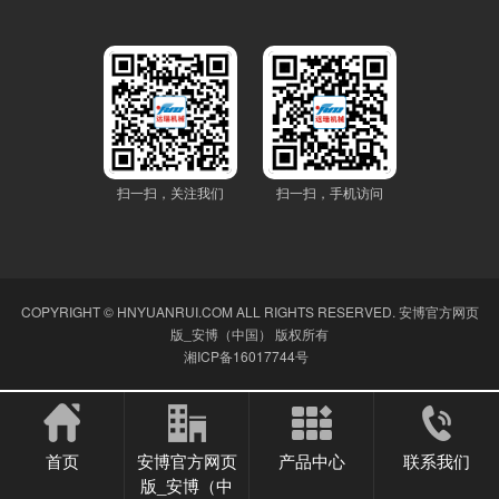
扫一扫，关注我们
扫一扫，手机访问
COPYRIGHT © HNYUANRUI.COM ALL RIGHTS RESERVED.
安博官方网页
版_安博（中国）
版权所有
湘ICP备16017744号
首页
安博官方网页
产品中心
联系我们
荣耀体育网页版_荣耀体育(中国)官方
|
明博官网_明博MINGBO（中国）
|
华亿在线体
版_安博（中
育
|
leyu·乐鱼(中国)体育官方网站
|
荣耀体育app官方版下载
|
明博官网
|
安博体育