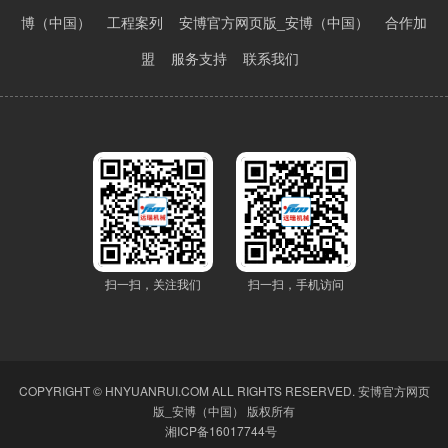
博（中国）
工程案列
安博官方网页版_安博（中国）
合作加
盟
服务支持
联系我们
扫一扫，关注我们
扫一扫，手机访问
COPYRIGHT © HNYUANRUI.COM ALL RIGHTS RESERVED.
安博官方网页
版_安博（中国）
版权所有
湘ICP备16017744号