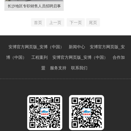
长沙地区专职销售人员招聘启事
首页
上一页
下一页
尾页
安博官方网页版_安博（中国）
新闻中心
安博官方网页版_安
博（中国）
工程案列
安博官方网页版_安博（中国）
合作加
盟
服务支持
联系我们